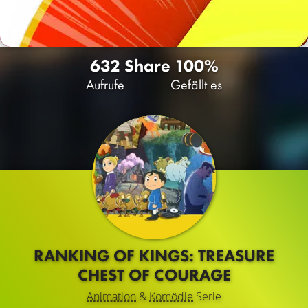
632
Share
100%
Aufrufe
Gefällt es
RANKING OF KINGS: TREASURE
CHEST OF COURAGE
Animation
&
Komödie
Serie