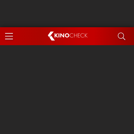
KINO
CHECK
App
DEMNÄCHST IM KINO
Steckerlfischfiasko
Ice Cream Man
Das Ende der Sterne
Exit 8
You, Me & Italy
Marsupilami