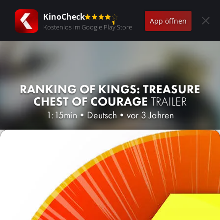
KinoCheck
App öffnen
Kostenlos im Google Play Store
RANKING OF KINGS: TREASURE
CHEST OF COURAGE
TRAILER
1:15min
•
Deutsch
•
vor 3 Jahren