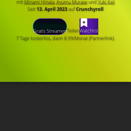
mit
Minami Hinata
,
Ayumu Murase
und
Yuki Kaji
Seit
13. April 2023
auf
Crunchyroll
Teilen
Watchlist
Gratis Streamen
7 Tage kostenlos, dann 8.99/Monat (Partnerlink).