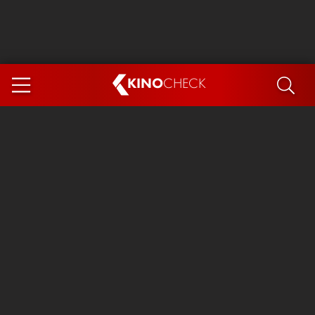
KINO
CHECK
App
DEMNÄCHST IM KINO
Steckerlfischfiasko
Ice Cream Man
Das Ende der Sterne
Exit 8
You, Me & Italy
Marsupilami