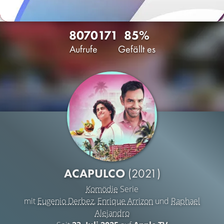
8070
171
85%
Aufrufe
Gefällt es
ACAPULCO
(2021)
Komödie
Serie
mit
Eugenio Derbez
,
Enrique Arrizon
und
Raphael
Alejandro