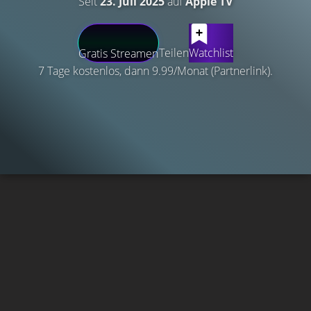
Seit
23. Juli 2025
auf
Apple TV
Teilen
Watchlist
Gratis Streamen
7 Tage kostenlos, dann 9.99/Monat (Partnerlink).