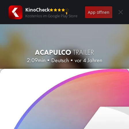
KinoCheck
App öffnen
Kostenlos im Google Play Store
ACAPULCO
TRAILER
2:09min
•
Deutsch
•
vor 4 Jahren