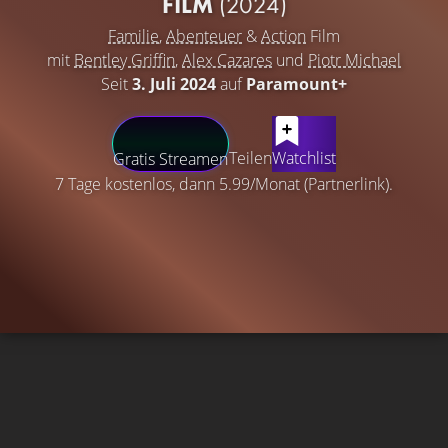
FILM
(2024)
Familie
,
Abenteuer
&
Action
Film
mit
Bentley Griffin
,
Alex Cazares
und
Piotr Michael
Seit
3. Juli 2024
auf
Paramount+
Teilen
Watchlist
Gratis Streamen
7 Tage kostenlos, dann 5.99/Monat (Partnerlink).