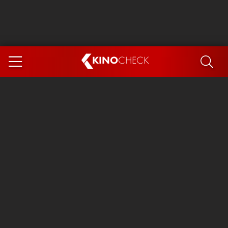
KINO
CHECK
App
DEMNÄCHST IM KINO
Steckerlfischfiasko
The Invite
Ice Cream Man
Das Ende der Sterne
Exit 8
You, Me & Italy