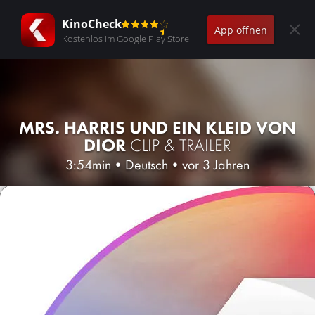
KinoCheck
App öffnen
Kostenlos im Google Play Store
MRS. HARRIS UND EIN KLEID VON
DIOR
CLIP & TRAILER
3:54min
•
Deutsch
•
vor 3 Jahren