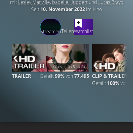
mit
Lesley Manville
,
Isabelle Huppert
und
Lucas Bravo
Seit
10. November 2022
im Kino
LATEST CONTENT
Teilen
Watchlist
Streamen
77.5K
99%
2:43
TRAILER
Gefällt
99%
von
77.495
CLIP & TRAILER 2
Gefällt
100%
von
8