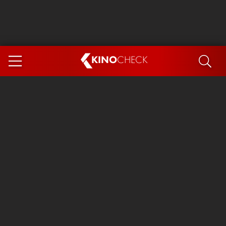
KINO
CHECK
App
DEMNÄCHST IM KINO
Steckerlfischfiasko
Ice Cream Man
Das Ende der Sterne
Exit 8
You, Me & Italy
Marsupilami