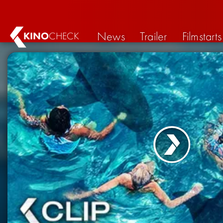
News
Trailer
Filmstarts
KINO
CHECK