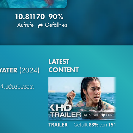
10.811
70
90%
Aufrufe
Gefällt es
LATEST
CONTENT
WATER
(2024)
nd
Hiftu Quasem
151.4K
83%
2:18
TRAILER
Gefällt
83%
von
151.403
C
Ge