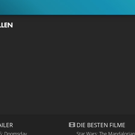
LLEN
AILER
DIE BESTEN FILME
 5: Doomsday
Star Wars: The Mandaloria