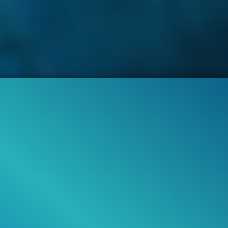
105.2K
87%
3:20
LIP & TRAILER
fällt
87%
von
105.230