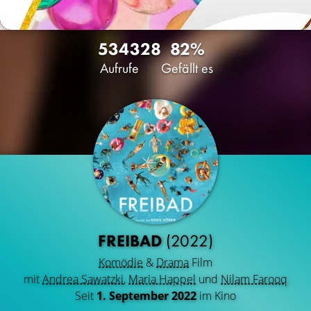
5343
28
82%
Aufrufe
Gefällt es
FREIBAD
(2022)
Komödie
&
Drama
Film
mit
Andrea Sawatzki
,
Maria Happel
und
Nilam Farooq
Seit
1. September 2022
im Kino