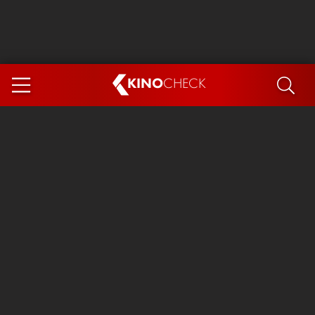
KINO
CHECK
App
DEMNÄCHST IM KINO
Steckerlfischfiasko
Ice Cream Man
Das Ende der Sterne
Exit 8
You, Me & Italy
Marsupilami