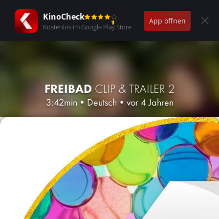
KinoCheck
App öffnen
Kostenlos im Google Play Store
FREIBAD
CLIP & TRAILER 2
3:42min
•
Deutsch
•
vor 4 Jahren