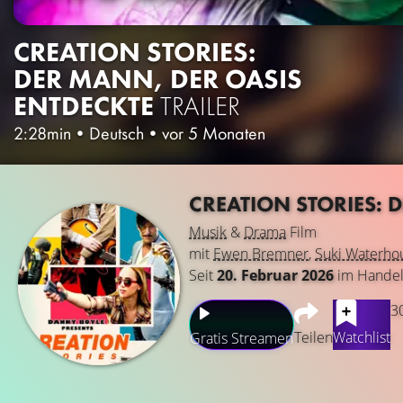
CREATION STORIES:
DER MANN, DER OASIS
ENTDECKTE
TRAILER
2:28min
•
Deutsch
•
vor 5 Monaten
CREATION STORIES: 
Musik
&
Drama
Film
mit
Ewen Bremner
,
Suki Waterho
Seit
20. Februar 2026
im Hande
3
Teilen
Watchlist
Gratis Streamen