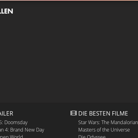
LLEN
AILER
DIE BESTEN FILME
 5: Doomsday
Star Wars: The Mandaloria
n 4: Brand New Day
Masters of the Universe
Open World
Die Odyssee