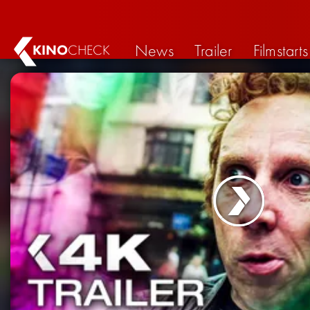
News
Trailer
Filmstarts
KINO
CHECK