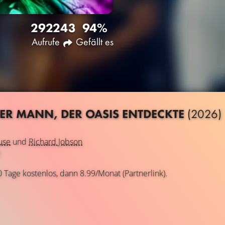
2922
43
94%
Aufrufe
Gefällt es
DER MANN, DER OASIS ENTDECKTE
(2026)
use
und
Richard Jobson
l
0 Tage kostenlos, dann 8.99/Monat (Partnerlink).