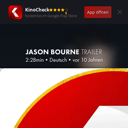
KinoCheck
App öffnen
Kostenlos im Google Play Store
JASON BOURNE
TRAILER
2:28min
•
Deutsch
•
vor 10 Jahren