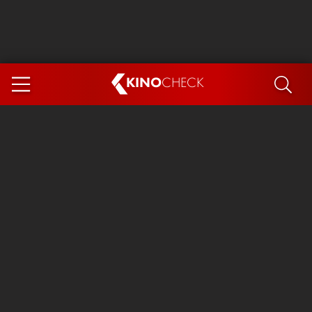
KINO
CHECK
App
DEMNÄCHST IM KINO
Steckerlfischfiasko
Ice Cream Man
Das Ende der Sterne
Exit 8
You, Me & Italy
Marsupilami