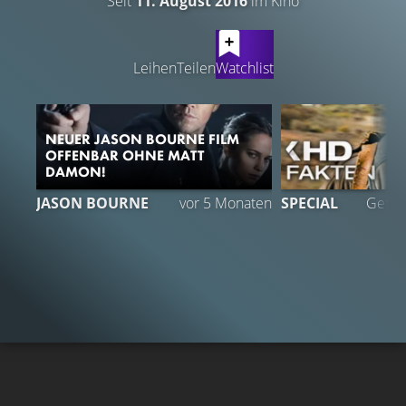
Seit
11. August 2016
im Kino
LATEST CONTENT
Leihen
Teilen
Watchlist
NEUER JASON BOURNE FILM
OFFENBAR OHNE MATT
DAMON!
JASON BOURNE
vor 5 Monaten
SPECIAL
Gefäll