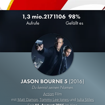
1,3 mio.
217
1106
98%
Aufrufe
Gefällt es
JASON BOURNE 5
(2016)
Du kennst seinen Namen.
Action
Film
mit
Matt Damon
,
Tommy Lee Jones
und
Julia Stiles