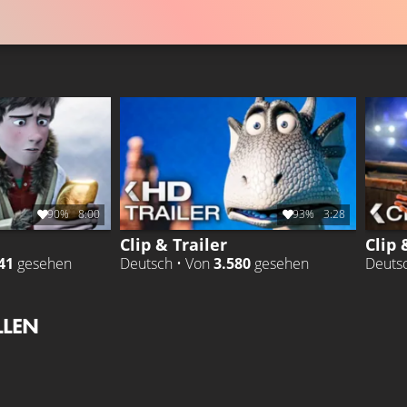
90%
8:00
93%
3:28
Clip & Trailer
Clip 
41
gesehen
Deutsch • Von
3.580
gesehen
Deuts
LLEN