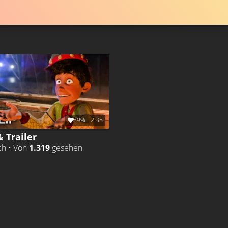
89%
2:38
& Trailer
ch • Von
1.319
gesehen