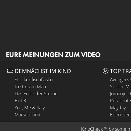
EURE MEINUNGEN ZUM VIDEO
DEMNÄCHST IM KINO
TOP TR
Steckerlfischfiasko
Avengers
Ice Cream Man
Spider-Ma
Das Ende der Sterne
Jumanji: 
Exit 8
Resident E
You, Me & Italy
Mayday
Marsupilami
Ebenezer:
KinoCheck
 ™ by 
some.m