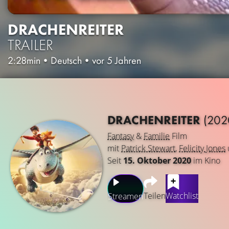
DRACHENREITER
TRAILER
2:28min
•
Deutsch
•
vor 5 Jahren
DRACHENREITER
(202
Fantasy
&
Familie
Film
mit
Patrick Stewart
,
Felicity Jones
Seit
15. Oktober 2020
im Kino
Teilen
Watchlist
Streamen