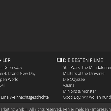
AILER
DIE BESTEN FILME
 5: Doomsday
Star Wars: The Mandaloria
n 4: Brand New Day
Masters of the Universe
Open World
Die Odyssee
vil
Vaiana
Minions & Monster
 Eine Weihnachtsgeschichte
Good Boy: Wir wollen nur d
arketing GmbH
. All rights reserved.
Fehler melden
 - 
Impressu