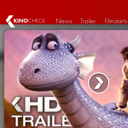
News
Trailer
Filmstarts
KINO
CHECK