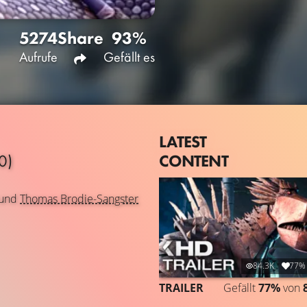
5274
Share
93%
Aufrufe
Gefällt es
LATEST
CONTENT
0)
und
Thomas Brodie-Sangster
84.3K
77%
TRAILER
Gefällt
77%
von