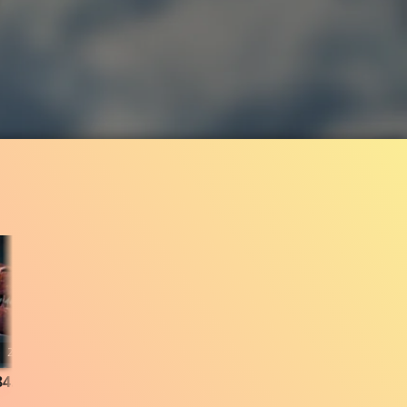
2:28
15.5K
80%
1:38
84.327
TEASER TRAILER
CLIP & TRAILER
Gefällt
80%
von
15.485
Gefällt
70%
von