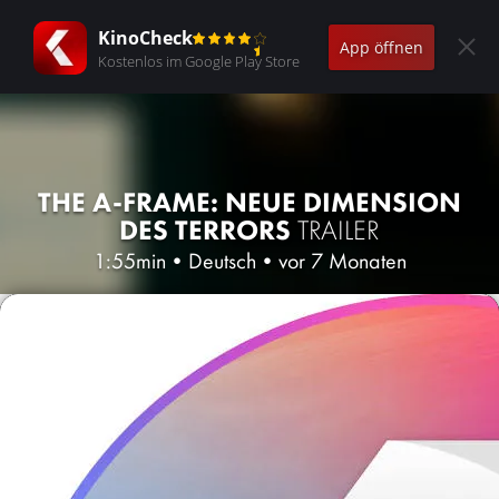
KinoCheck
App öffnen
Kostenlos im Google Play Store
THE A-FRAME: NEUE DIMENSION
DES TERRORS
TRAILER
1:55min
•
Deutsch
•
vor 7 Monaten