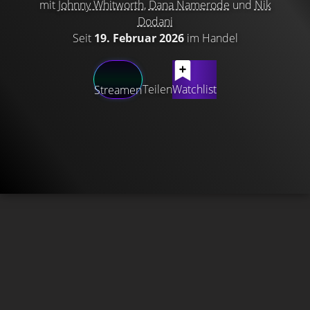
mit
Johnny Whitworth
,
Dana Namerode
und
Nik
Dodani
Seit
19. Februar 2026
im Handel
Teilen
Watchlist
Streamen