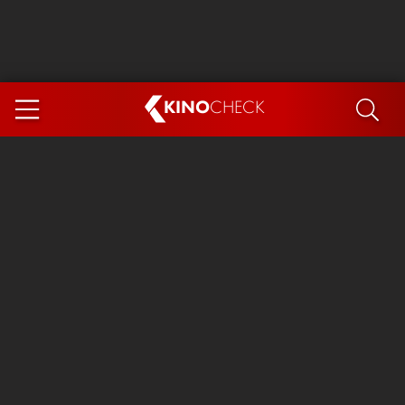
KINO
CHECK
App
DEMNÄCHST IM KINO
Steckerlfischfiasko
The Invite
Ice Cream Man
Das Ende der Sterne
Exit 8
You, Me & Italy