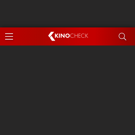
KINO
CHECK
App
DEMNÄCHST IM KINO
Steckerlfischfiasko
Ice Cream Man
Das Ende der Sterne
Exit 8
You, Me & Italy
Marsupilami