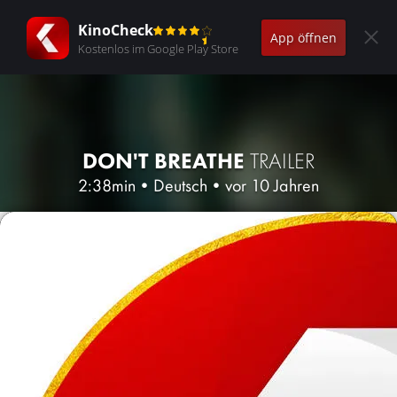
KinoCheck
App öffnen
Kostenlos im Google Play Store
DON'T BREATHE
TRAILER
2:38min
•
Deutsch
•
vor 10 Jahren