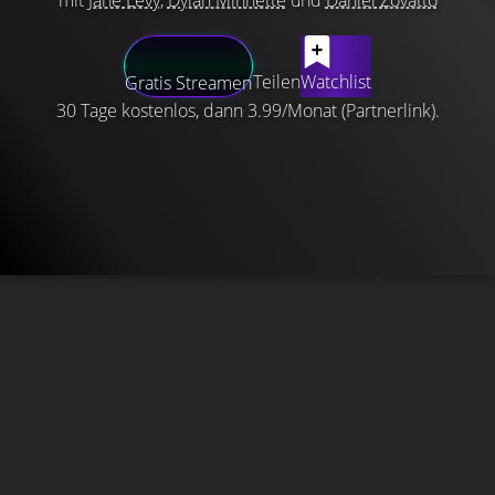
mit
Jane Levy
,
Dylan Minnette
und
Daniel Zovatto
Teilen
Watchlist
Gratis Streamen
30 Tage kostenlos, dann 3.99/Monat (Partnerlink).