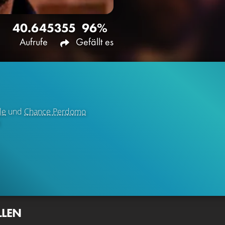
40.645
355
96%
Aufrufe
Gefällt es
le
und
Chance Perdomo
l
LLEN