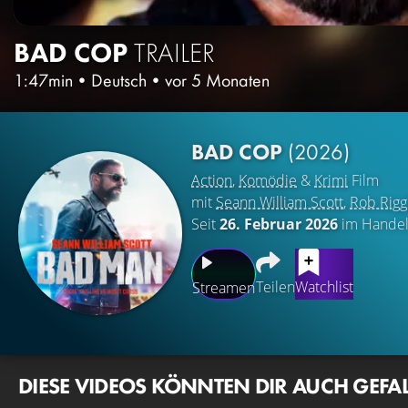
BAD COP
TRAILER
1:47min
•
Deutsch
•
vor 5 Monaten
BAD COP
(2026)
Action
,
Komödie
&
Krimi
Film
mit
Seann William Scott
,
Rob Rigg
Seit
26. Februar 2026
im Hande
Teilen
Watchlist
Streamen
DIESE VIDEOS KÖNNTEN DIR AUCH GEFA