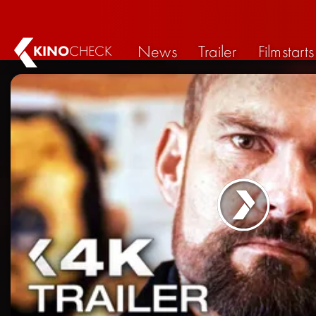
News
Trailer
Filmstarts
KINO
CHECK