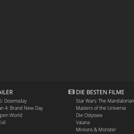
AILER
DIE BESTEN FILME
 5: Doomsday
Star Wars: The Mandaloria
n 4: Brand New Day
Masters of the Universe
Open World
Die Odyssee
vil
Vaiana
Minions & Monster