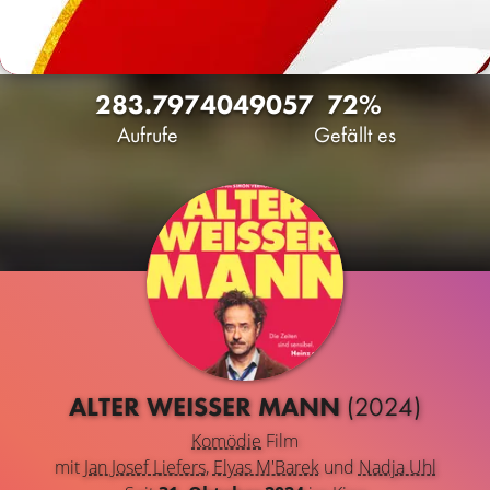
283.797
404
9057
72%
Aufrufe
Gefällt es
ALTER WEISSER MANN
(2024)
Komödie
Film
mit
Jan Josef Liefers
,
Elyas M'Barek
und
Nadja Uhl