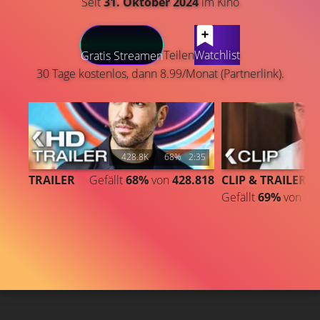
Seit
31. Oktober 2024
im Kino
LATEST CONTENT
Teilen
Watchlist
Gratis Streamen
30 Tage kostenlos, dann 8.99/Monat (Partnerlink).
428.8K
68%
2:35
TRAILER
Gefällt
68%
von
428.818
CLIP & TRAILER
Gefällt
69%
von
5.