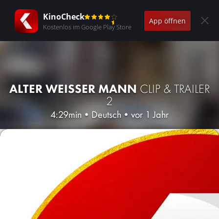
KinoCheck
App öffnen
Kostenlos im Google Play Store
ALTER WEISSER MANN
CLIP & TRAILER
2
4:29min
•
Deutsch
•
vor 1 Jahr