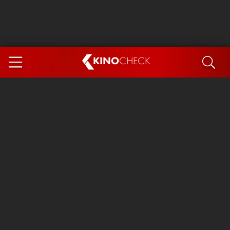
KINO
CHECK
App
DEMNÄCHST IM KINO
Steckerlfischfiasko
Ice Cream Man
Das Ende der Sterne
Exit 8
You, Me & Italy
Marsupilami