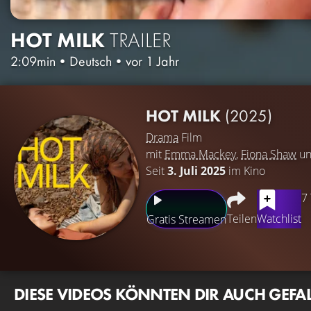
HOT MILK
TRAILER
2:09min
•
Deutsch
•
vor 1 Jahr
HOT MILK
(2025)
Drama
Film
mit
Emma Mackey
,
Fiona Shaw
u
Seit
3. Juli 2025
im Kino
7
Teilen
Watchlist
Gratis Streamen
DIESE VIDEOS KÖNNTEN DIR AUCH GEFA