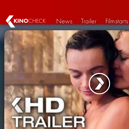
News
Trailer
Filmstarts
KINO
CHECK