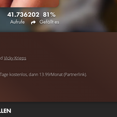
41.736
202
81%
Aufrufe
Gefällt es
nd
Vicky Krieps
 Tage kostenlos, dann 13.99/Monat (Partnerlink).
LLEN