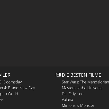
AILER
DIE BESTEN FILME
 5: Doomsday
Star Wars: The Mandaloria
n 4: Brand New Day
Masters of the Universe
Open World
Die Odyssee
vil
Vaiana
Minions & Monster