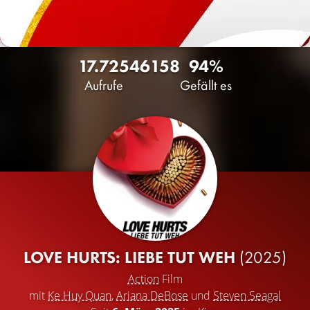
17.725
46
158
94%
Aufrufe
Gefällt es
LOVE HURTS: LIEBE TUT WEH
(2025)
Action
Film
mit
Ke Huy Quan
,
Ariana DeBose
und
Steven Seagal