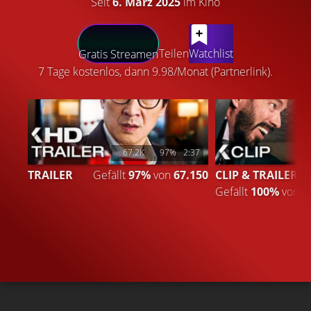
Seit
6. März 2025
im Kino
LATEST CONTENT
Teilen
Watchlist
Gratis Streamen
7 Tage kostenlos, dann 9.98/Monat (Partnerlink).
67.2K
97%
2:37
TRAILER
Gefällt
97%
von
67.150
CLIP & TRAILER 4
Gefällt
100%
von
6