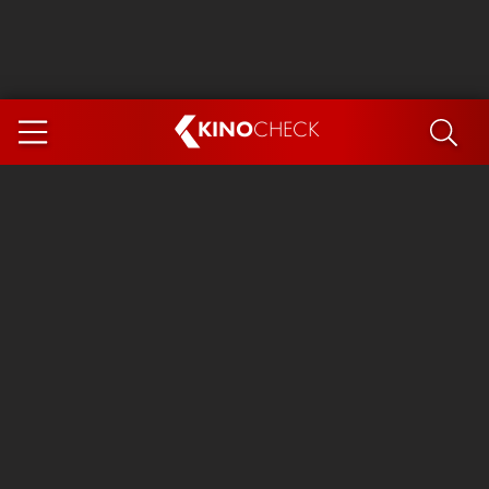
KINO
CHECK
App
DEMNÄCHST IM KINO
Steckerlfischfiasko
Ice Cream Man
Das Ende der Sterne
Exit 8
You, Me & Italy
Marsupilami