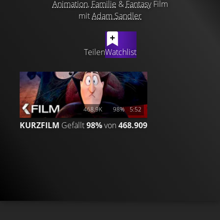
Animation
,
Familie
&
Fantasy
Film
mit
Adam Sandler
LATEST CONTENT
Teilen
Watchlist
468.9K
98%
5:52
KURZFILM
Gefällt
98%
von
468.909