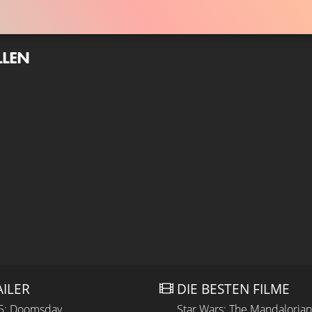
LLEN
AILER
DIE BESTEN FILME
 5: Doomsday
Star Wars: The Mandaloria