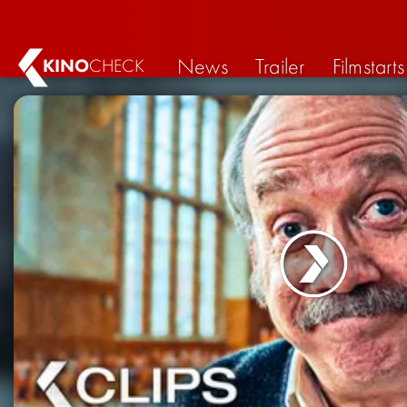
News
Trailer
Filmstarts
KINO
CHECK