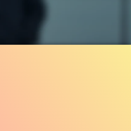
133.7K
98%
2:43
ren
TRAILER
Gefällt
98%
von
133.694