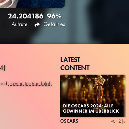
24.204
186
96%
Aufrufe
Gefällt es
LATEST
CONTENT
4)
und
Da'Vine Joy Randolph
DIE OSCARS 2024: ALLE
GEWINNER IM ÜBERBLICK
OSCARS
vor 2 Jah