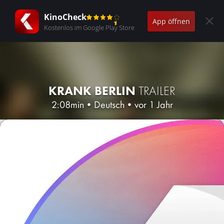
KinoCheck
App öffnen
Kostenlos im Google Play Store
KRANK BERLIN
TRAILER
2:08min
•
Deutsch
•
vor 1 Jahr