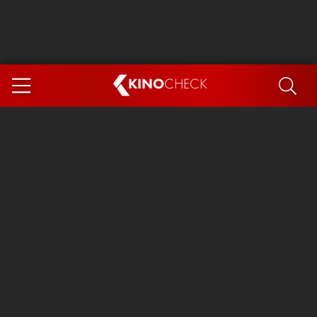
KINO
CHECK
App
DEMNÄCHST IM KINO
Steckerlfischfiasko
Ice Cream Man
Das Ende der Sterne
Exit 8
You, Me & Italy
Marsupilami