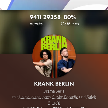
9411
29
358
80%
Aufrufe
Gefällt es
KRANK BERLIN
Drama
Serie
mit
Haley Louise Jones
,
Slavko Popadic
und
Safak
Sengül