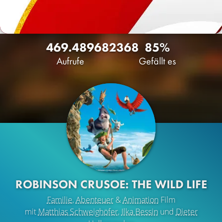
469.489
68
2368
85%
Aufrufe
Gefällt es
ROBINSON CRUSOE: THE WILD LIFE
Familie
,
Abenteuer
&
Animation
Film
mit
Matthias Schweighöfer
,
Ilka Bessin
und
Dieter