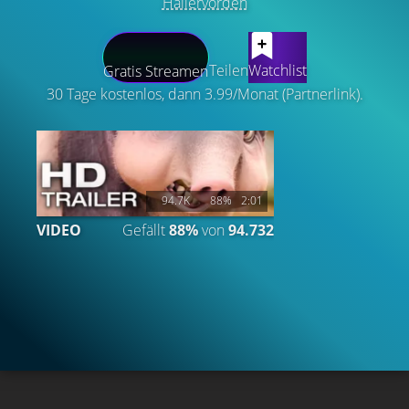
Hallervorden
LATEST CONTENT
Teilen
Watchlist
Gratis Streamen
30 Tage kostenlos, dann 3.99/Monat (Partnerlink).
94.7K
88%
2:01
VIDEO
Gefällt
88%
von
94.732