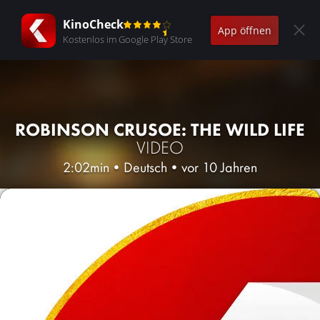
KinoCheck
App öffnen
Kostenlos im Google Play Store
ROBINSON CRUSOE: THE WILD LIFE
VIDEO
2:02min
•
Deutsch
•
vor 10 Jahren