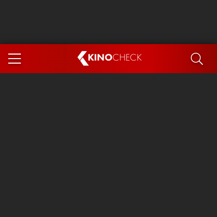
KINO
CHECK
App
DEMNÄCHST IM KINO
Steckerlfischfiasko
Ice Cream Man
Das Ende der Sterne
Exit 8
You, Me & Italy
Marsupilami