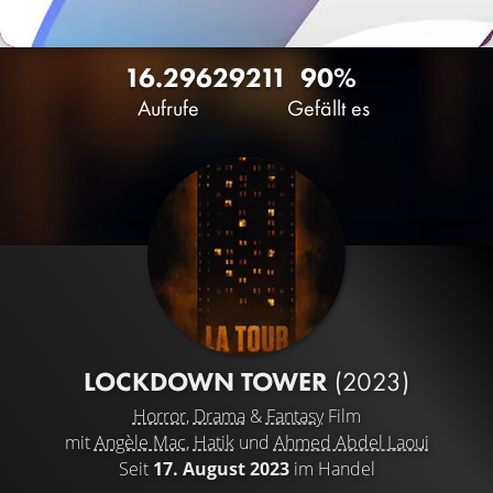
16.296
29
211
90%
Aufrufe
Gefällt es
LOCKDOWN TOWER
(2023)
Horror
,
Drama
&
Fantasy
Film
mit
Angèle Mac
,
Hatik
und
Ahmed Abdel Laoui
Seit
17. August 2023
im Handel