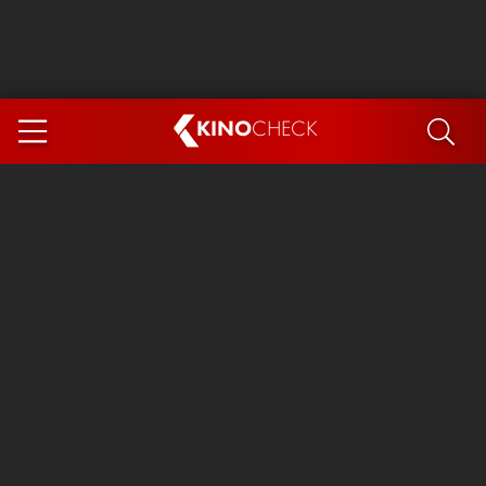
KINO
CHECK
App
DEMNÄCHST IM KINO
Steckerlfischfiasko
Ice Cream Man
Das Ende der Sterne
Exit 8
You, Me & Italy
Marsupilami