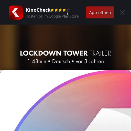
KinoCheck
App öffnen
Kostenlos im Google Play Store
LOCKDOWN TOWER
TRAILER
1:48min
•
Deutsch
•
vor 3 Jahren