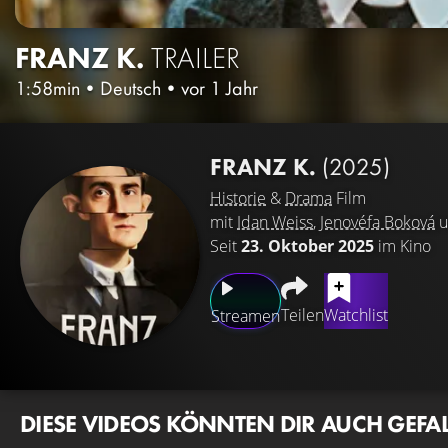
FRANZ K.
TRAILER
1:58min
•
Deutsch
•
vor 1 Jahr
FRANZ K.
(2025)
Historie
&
Drama
Film
mit
Idan Weiss
,
Jenovéfa Boková
u
Seit
23. Oktober 2025
im Kino
Teilen
Watchlist
Streamen
DIESE VIDEOS KÖNNTEN DIR AUCH GEFA