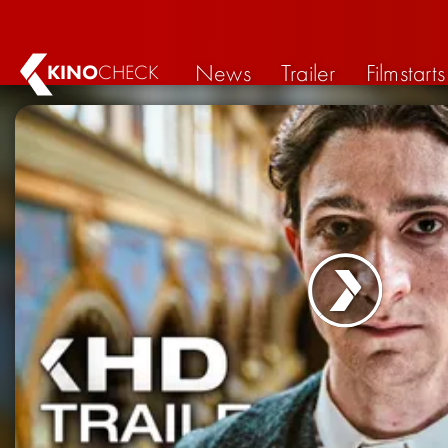
News
Trailer
Filmstarts
KINO
CHECK