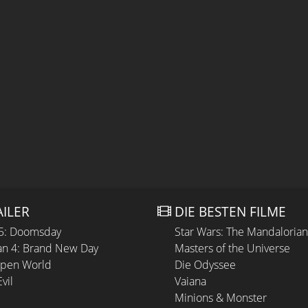
AILER
DIE BESTEN FILME
 5: Doomsday
Star Wars: The Mandaloria
n 4: Brand New Day
Masters of the Universe
Open World
Die Odyssee
vil
Vaiana
Minions & Monster