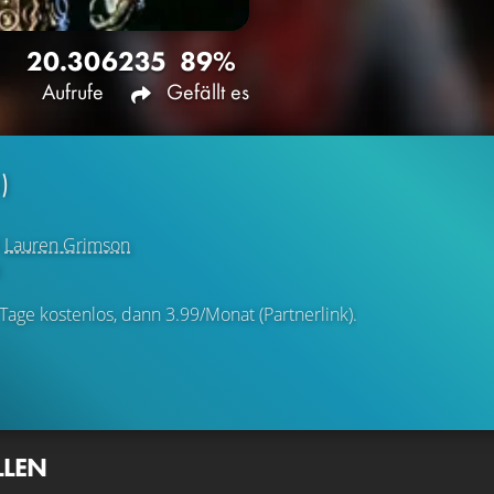
20.306
235
89%
Aufrufe
Gefällt es
)
d
Lauren Grimson
l
 Tage kostenlos, dann 3.99/Monat (Partnerlink).
LLEN