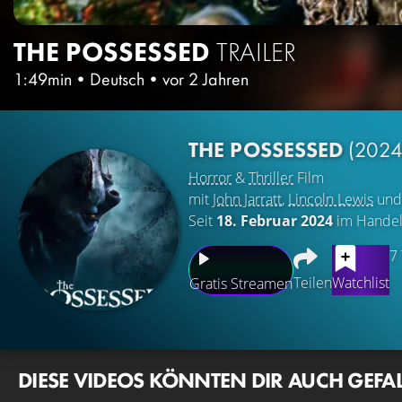
THE POSSESSED
TRAILER
1:49min
•
Deutsch
•
vor 2 Jahren
THE POSSESSED
(2024
Horror
&
Thriller
Film
mit
John Jarratt
,
Lincoln Lewis
un
Seit
18. Februar 2024
im Hande
7
Teilen
Watchlist
Gratis Streamen
DIESE VIDEOS KÖNNTEN DIR AUCH GEFA