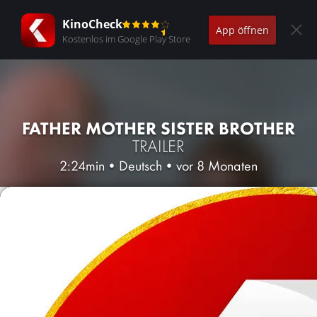
KinoCheck
App öffnen
Kostenlos im Google Play Store
FATHER MOTHER SISTER BROTHER
TRAILER
2:24min
•
Deutsch
•
vor 8 Monaten