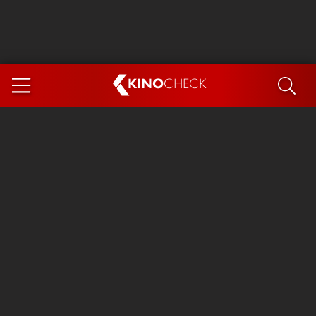
KINO
CHECK
App
DEMNÄCHST IM KINO
Steckerlfischfiasko
Ice Cream Man
Das Ende der Sterne
Exit 8
You, Me & Italy
Marsupilami