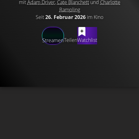
mit
Adam Driver
,
Cate Blanchett
und
Charlotte
Rampling
Seit
26. Februar 2026
im Kino
Teilen
Watchlist
Streamen