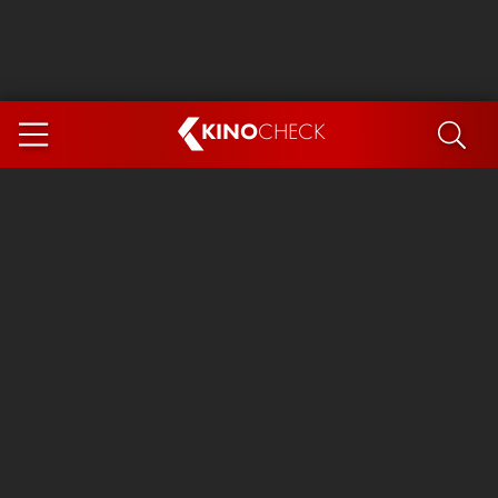
KINO
CHECK
App
DEMNÄCHST IM KINO
Steckerlfischfiasko
Ice Cream Man
Das Ende der Sterne
Exit 8
You, Me & Italy
Marsupilami