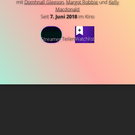
mit
Domhnall Gleeson
,
Margot Robbie
und
Kelly
Macdonald
Seit
7. Juni 2018
im Kino
Teilen
Watchlist
Streamen