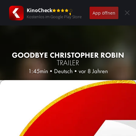
KinoCheck
App öffnen
Kostenlos im Google Play Store
GOODBYE CHRISTOPHER ROBIN
TRAILER
1:45min
•
Deutsch
•
vor 8 Jahren