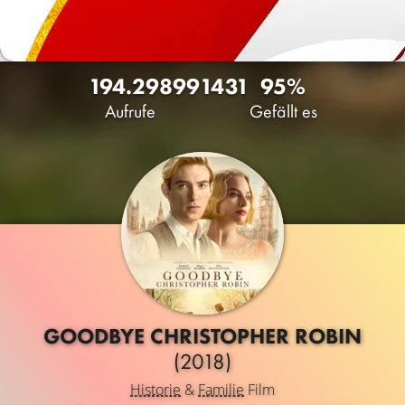
194.298
99
1431
95%
Aufrufe
Gefällt es
GOODBYE CHRISTOPHER ROBIN
(2018)
Historie
&
Familie
Film