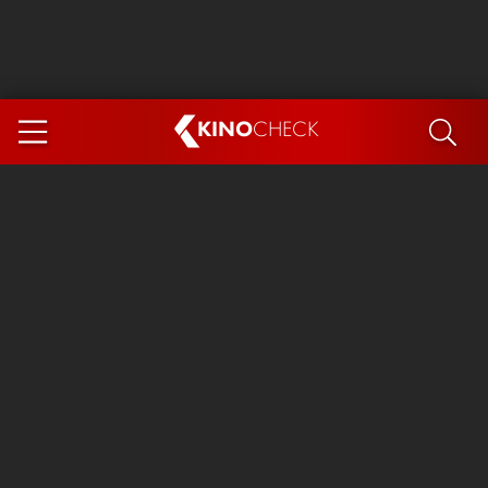
KINO
CHECK
App
DEMNÄCHST IM KINO
Steckerlfischfiasko
The Invite
Ice Cream Man
Das Ende der Sterne
Exit 8
You, Me & Italy