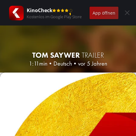
KinoCheck
App öffnen
Kostenlos im Google Play Store
TOM SAYWER
TRAILER
1:11min
•
Deutsch
•
vor 5 Jahren