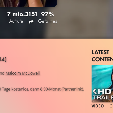
7 mio.
3151
97%
Aufrufe
Gefällt es
LATEST
CONTE
14)
nd
Malcolm McDowell
0 Tage kostenlos, dann 8.99/Monat (Partnerlink).
VIDEO
G