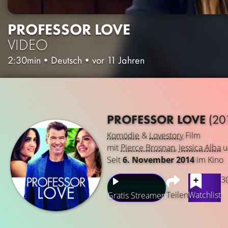
PROFESSOR LOVE
VIDEO
2:30min
•
Deutsch
•
vor 11 Jahren
PROFESSOR LOVE
(20
Komödie
&
Lovestory
Film
mit
Pierce Brosnan
,
Jessica Alba
u
Seit
6. November 2014
im Kino
3
Teilen
Watchlist
Gratis Streamen