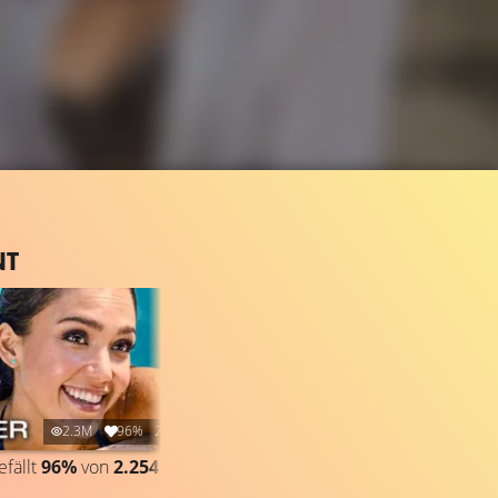
NT
2.3M
96%
2:19
efällt
96%
von
2.254.236