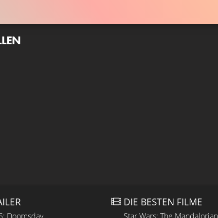
LLEN
AILER
DIE BESTEN FILME
 5: Doomsday
Star Wars: The Mandaloria