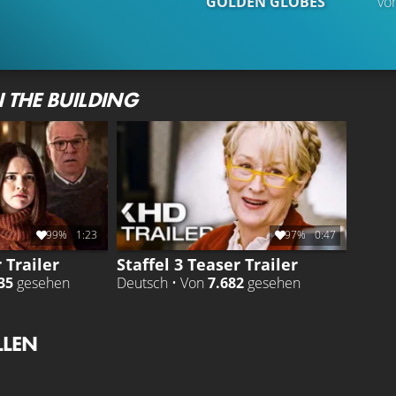
GOLDEN GLOBES
vor
 THE BUILDING
99%
1:23
97%
0:47
 Trailer
Staffel 3 Teaser Trailer
35
gesehen
Deutsch • Von
7.682
gesehen
LLEN