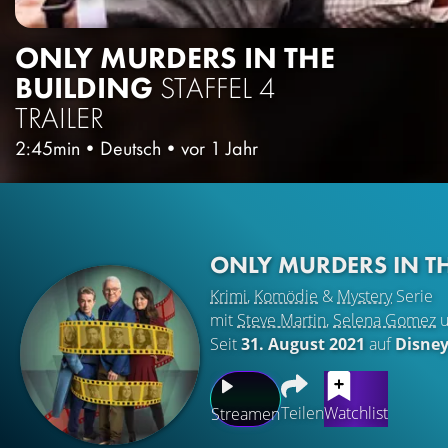
ONLY MURDERS IN THE
BUILDING
STAFFEL 4
TRAILER
2:45min
•
Deutsch
•
vor 1 Jahr
ONLY MURDERS IN T
Krimi
,
Komödie
&
Mystery
Serie
mit
Steve Martin
,
Selena Gomez
u
Seit
31. August 2021
auf
Disne
Teilen
Watchlist
Streamen