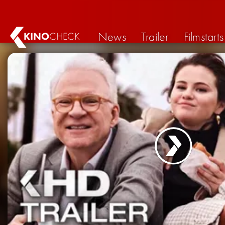
News
Trailer
Filmstarts
KINO
CHECK