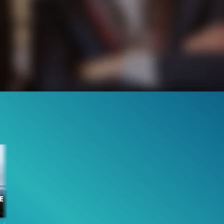
E
174.7K
99%
2:36