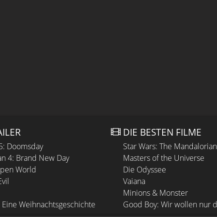
AILER
DIE BESTEN FILME
 5: Doomsday
Star Wars: The Mandaloria
n 4: Brand New Day
Masters of the Universe
Open World
Die Odyssee
vil
Vaiana
Minions & Monster
 Eine Weihnachtsgeschichte
Good Boy: Wir wollen nur d