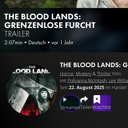
THE BLOOD LANDS:
GRENZENLOSE FURCHT
TRAILER
2:07min
•
Deutsch
•
vor 1 Jahr
THE BLOOD LANDS: 
Horror
,
Mystery
&
Thriller
Film
mit
Pollyanna McIntosh
,
Lee Willi
Seit
22. August 2025
im Handel
Teilen
Watchlist
Streamen