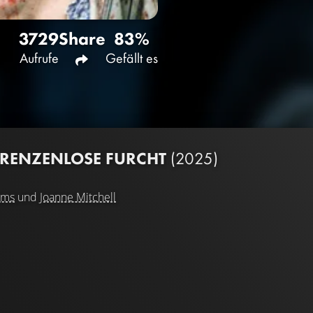
3729
Share
83%
Aufrufe
Gefällt es
GRENZENLOSE FURCHT
(2025)
ams
und
Joanne Mitchell