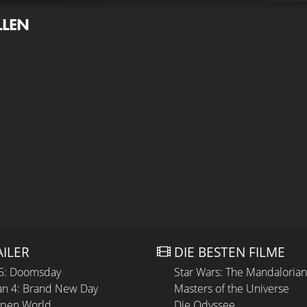
LLEN
AILER
DIE BESTEN FILME
 5: Doomsday
Star Wars: The Mandaloria
n 4: Brand New Day
Masters of the Universe
Open World
Die Odyssee