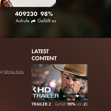
4092
30
98%
Aufrufe
Gefällt es
LATEST
CONTENT
nd
Minka Kelly
23.8K
99%
2:12
TRAILER 2
Gefällt
99%
von
23.827
TRAIL