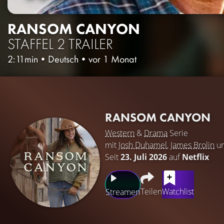
RANSOM CANYON
STAFFEL 2
TRAILER
2:11min
•
Deutsch
•
vor 1 Monat
RANSOM CANYON
Western
&
Drama
Serie
mit
Josh Duhamel
,
James Brolin
u
Seit
23. Juli 2026
auf
Netflix
Teilen
Watchlist
Streamen