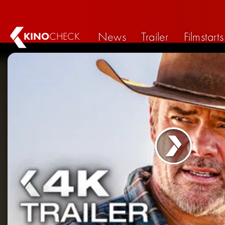
News
Trailer
Filmstarts
KINO
CHECK