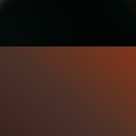
6.3K
93%
1:06
ER
Gefällt
93%
von
6.285