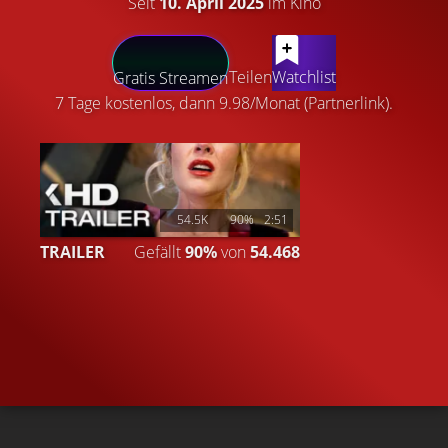
Seit
10. April 2025
im Kino
LATEST CONTENT
Teilen
Watchlist
Gratis Streamen
7 Tage kostenlos, dann 9.98/Monat (Partnerlink).
54.5K
90%
2:51
TRAILER
Gefällt
90%
von
54.468