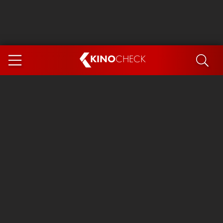
KINO
CHECK
App
DEMNÄCHST IM KINO
Steckerlfischfiasko
Ice Cream Man
Das Ende der Sterne
Exit 8
You, Me & Italy
Marsupilami