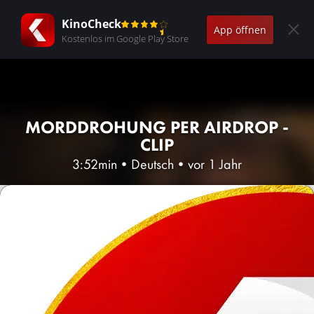
KinoCheck
App öffnen
Kostenlos im Google Play Store
MORDDROHUNG PER AIRDROP -
CLIP
3:52min
•
Deutsch
•
vor 1 Jahr