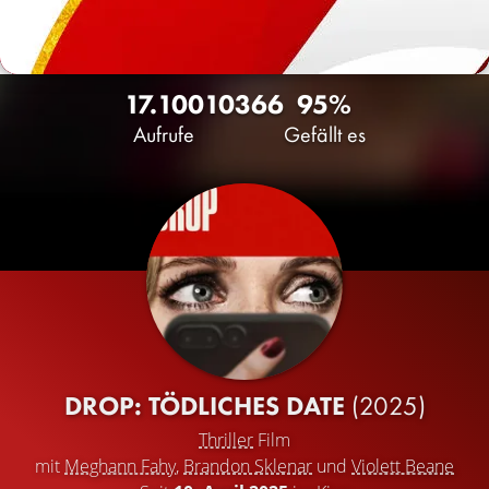
17.100
10
366
95%
Aufrufe
Gefällt es
DROP: TÖDLICHES DATE
(2025)
Thriller
Film
mit
Meghann Fahy
,
Brandon Sklenar
und
Violett Beane