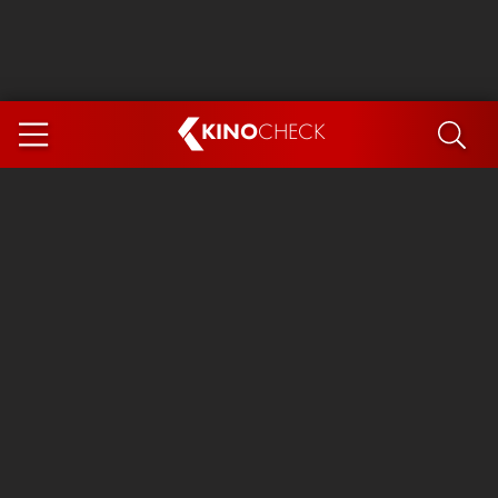
KINO
CHECK
App
DEMNÄCHST IM KINO
Steckerlfischfiasko
Ice Cream Man
Das Ende der Sterne
Exit 8
You, Me & Italy
Marsupilami