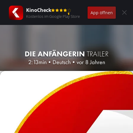
KinoCheck
App öffnen
Kostenlos im Google Play Store
DIE ANFÄNGERIN
TRAILER
2:13min
•
Deutsch
•
vor 8 Jahren