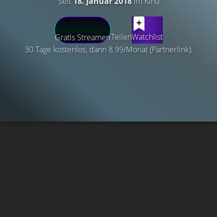
Seit
18. Januar 2018
im Kino
Teilen
Watchlist
Gratis Streamen
30 Tage kostenlos, dann 8.99/Monat (Partnerlink).