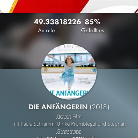
49.338
18
226
85%
Aufrufe
Gefällt es
DIE ANFÄNGERIN
(2018)
Drama
Film
mit
Paula Schramm
,
Ulrike Krumbiegel
und
Stephan
Grossmann