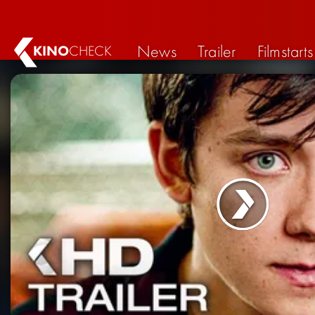
News
Trailer
Filmstarts
KINO
CHECK