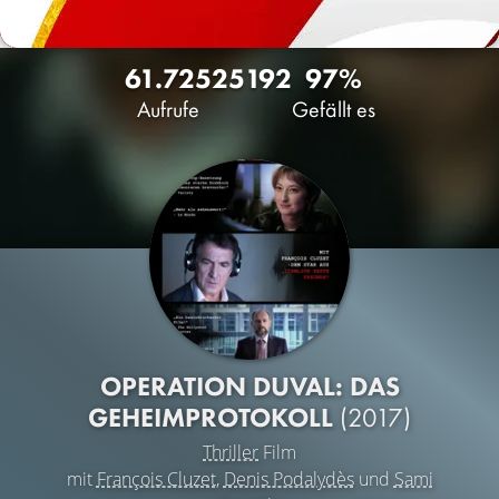
61.725
25
192
97%
Aufrufe
Gefällt es
OPERATION DUVAL: DAS
GEHEIMPROTOKOLL
(2017)
Thriller
Film
mit
François Cluzet
,
Denis Podalydès
und
Sami