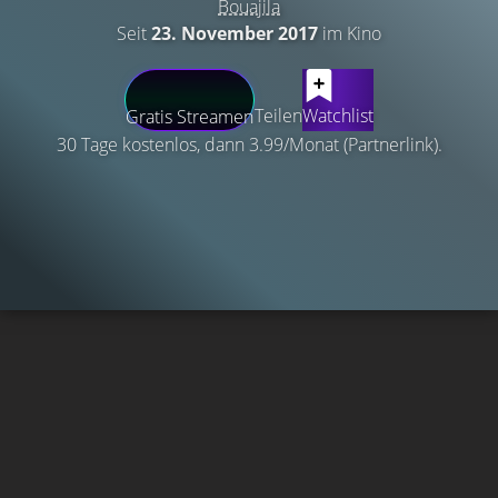
Bouajila
Seit
23. November 2017
im Kino
Teilen
Watchlist
Gratis Streamen
30 Tage kostenlos, dann 3.99/Monat (Partnerlink).