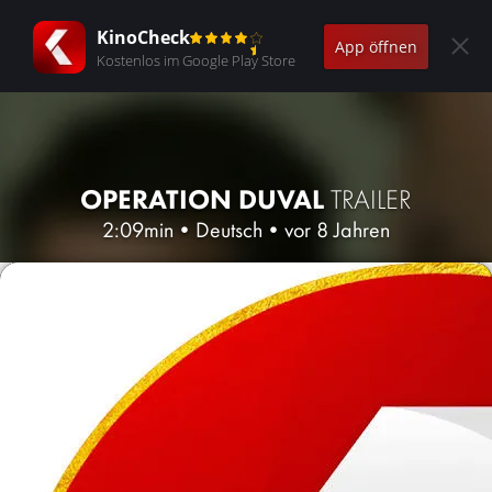
KinoCheck
App öffnen
Kostenlos im Google Play Store
OPERATION DUVAL
TRAILER
2:09min
•
Deutsch
•
vor 8 Jahren