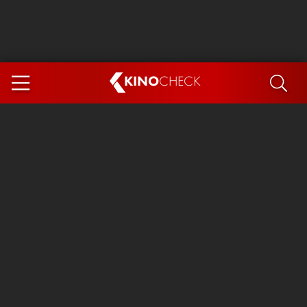
KINO
CHECK
App
DEMNÄCHST IM KINO
Steckerlfischfiasko
Ice Cream Man
Das Ende der Sterne
Exit 8
You, Me & Italy
Marsupilami