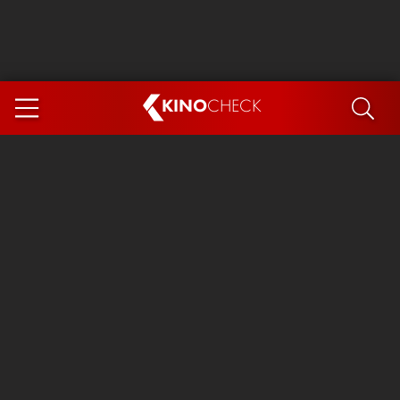
KINO
CHECK
App
DEMNÄCHST IM KINO
Steckerlfischfiasko
The Invite
Ice Cream Man
Das Ende der Sterne
Exit 8
You, Me & Italy