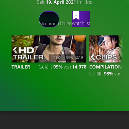
Seit
19. April 2021
im Kino
LATEST CONTENT
Teilen
Watchlist
Streamen
15K
99%
2:19
TRAILER
Gefällt
99%
von
14.978
COMPILATION
Gefällt
98%
von
3.