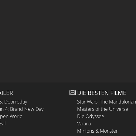
AILER
DIE BESTEN FILME
 5: Doomsday
Star Wars: The Mandaloria
n 4: Brand New Day
Masters of the Universe
Open World
Die Odyssee
vil
Vaiana
Minions & Monster