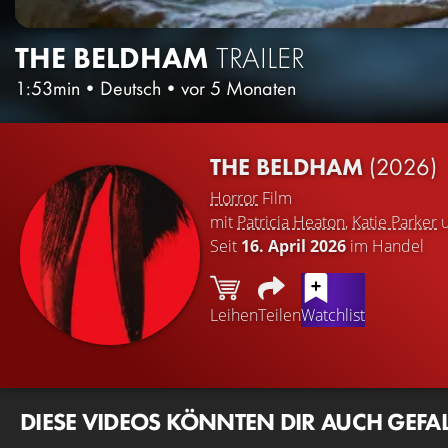
THE BELDHAM
TRAILER
1:53min
•
Deutsch
•
vor 5 Monaten
THE BELDHAM
(2026)
Horror
Film
mit
Patricia Heaton
,
Katie Parker
Seit
16. April 2026
im Handel
Leihen
Teilen
Watchlist
DIESE VIDEOS KÖNNTEN DIR AUCH GEFA