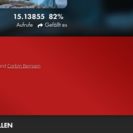
15.138
55
82%
Aufrufe
Gefällt es
und
Corbin Bernsen
LLEN