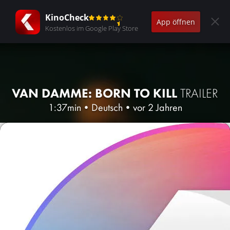
KinoCheck
App öffnen
Kostenlos im Google Play Store
VAN DAMME: BORN TO KILL
TRAILER
1:37min
•
Deutsch
•
vor 2 Jahren