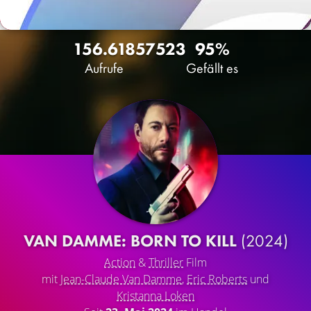
156.618
57
523
95%
Aufrufe
Gefällt es
VAN DAMME: BORN TO KILL
(2024)
Action
&
Thriller
Film
mit
Jean-Claude Van Damme
,
Eric Roberts
und
Kristanna Loken