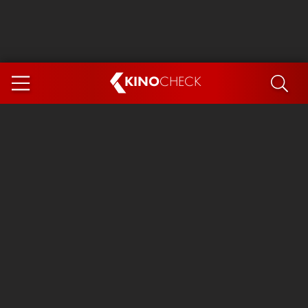
KINO
CHECK
App
DEMNÄCHST IM KINO
Steckerlfischfiasko
Ice Cream Man
Das Ende der Sterne
Exit 8
You, Me & Italy
Marsupilami