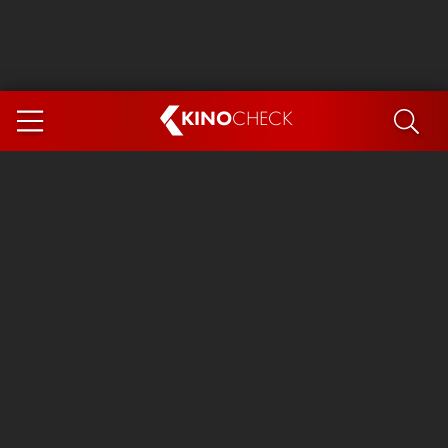
KINO
CHECK
App
DEMNÄCHST IM KINO
Steckerlfischfiasko
Ice Cream Man
Das Ende der Sterne
Exit 8
You, Me & Italy
Marsupilami