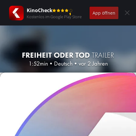
KinoCheck
App öffnen
Kostenlos im Google Play Store
FREIHEIT ODER TOD
TRAILER
1:52min
•
Deutsch
•
vor 2 Jahren