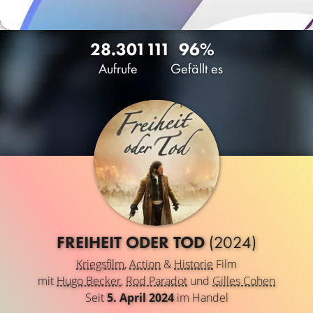
28.301
111
96%
Aufrufe
Gefällt es
FREIHEIT ODER TOD
(2024)
Kriegsfilm
,
Action
&
Historie
Film
mit
Hugo Becker
,
Rod Paradot
und
Gilles Cohen
Seit
5. April 2024
im Handel