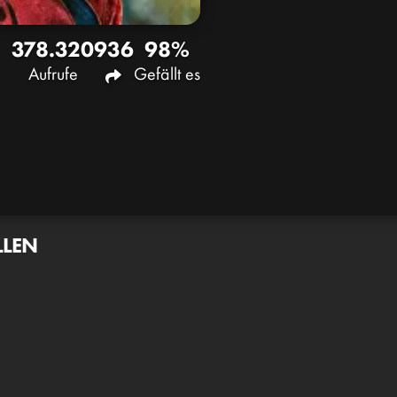
378.320
936
98%
Aufrufe
Gefällt es
LLEN