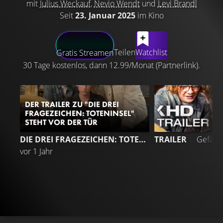
mit
Julius Weckauf
,
Nevio Wendt
und
Levi Brandl
Seit
23. Januar 2025
im Kino
LATEST CONTENT
Teilen
Watchlist
Gratis Streamen
30 Tage kostenlos, dann 12.99/Monat (Partnerlink).
DER TRAILER ZU "DIE DREI
FRAGEZEICHEN: TOTENINSEL"
STEHT VOR DER TÜR
3
DIE DREI FRAGEZEICHEN: TOTENINSEL
TRAILER
Gefällt
vor 1 Jahr