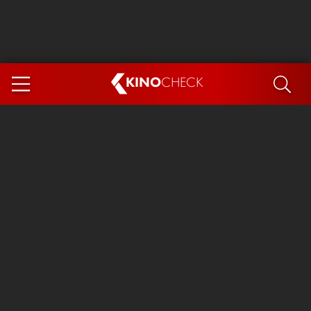
KINO
CHECK
App
DEMNÄCHST IM KINO
Steckerlfischfiasko
Ice Cream Man
Das Ende der Sterne
Exit 8
You, Me & Italy
Marsupilami