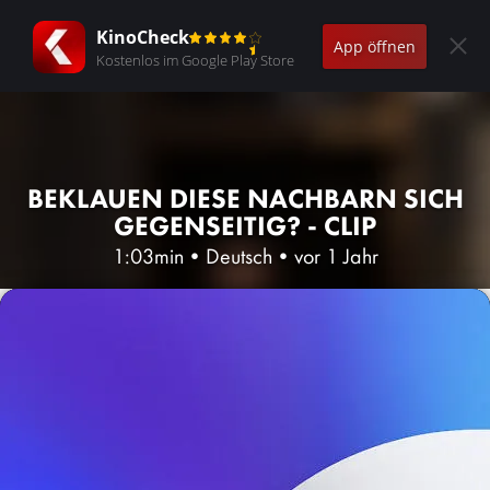
KinoCheck
App öffnen
Kostenlos im Google Play Store
BEKLAUEN DIESE NACHBARN SICH
GEGENSEITIG? - CLIP
1:03min
•
Deutsch
•
vor 1 Jahr