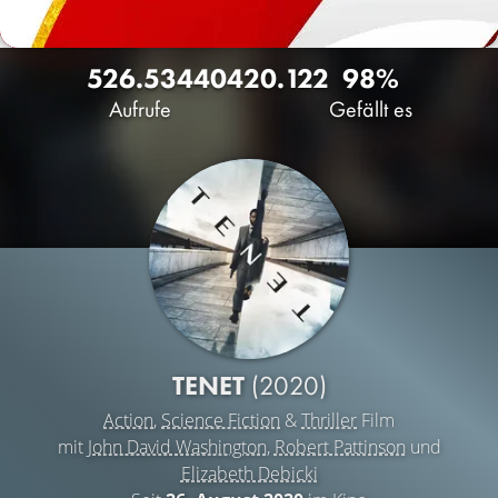
526.534
404
20.122
98%
Aufrufe
Gefällt es
TENET
(2020)
Action
,
Science Fiction
&
Thriller
Film
mit
John David Washington
,
Robert Pattinson
und
Elizabeth Debicki