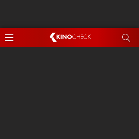
KINO
CHECK
App
DEMNÄCHST IM KINO
Steckerlfischfiasko
Ice Cream Man
Das Ende der Sterne
Exit 8
You, Me & Italy
Marsupilami