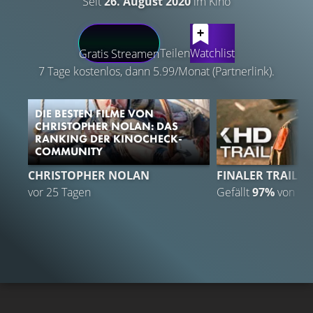
Seit
26. August 2020
im Kino
LATEST CONTENT
Teilen
Watchlist
Gratis Streamen
7 Tage kostenlos, dann 5.99/Monat (Partnerlink).
DIE BESTEN FILME VON
CHRISTOPHER NOLAN: DAS
RANKING DER KINOCHECK-
COMMUNITY
CHRISTOPHER NOLAN
FINALER TRAILER
vor 25 Tagen
Gefällt
97%
von
1.