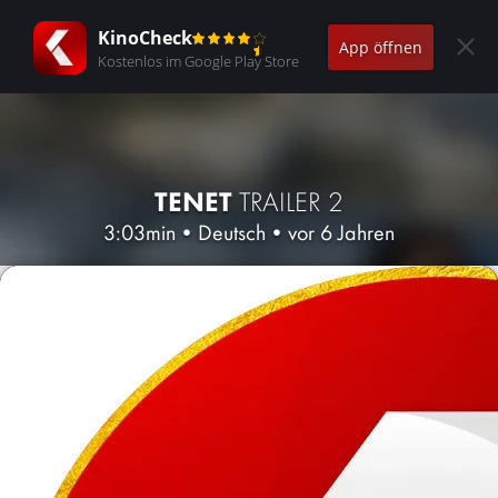
KinoCheck
App öffnen
Kostenlos im Google Play Store
TENET
TRAILER 2
3:03min
•
Deutsch
•
vor 6 Jahren