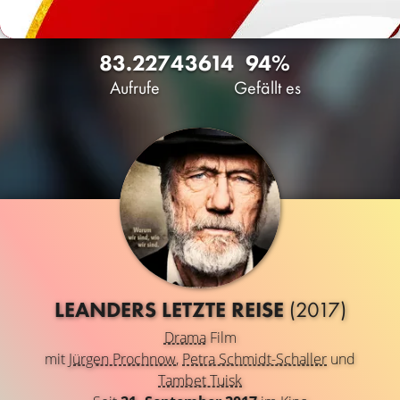
83.227
43
614
94%
Aufrufe
Gefällt es
LEANDERS LETZTE REISE
(2017)
Drama
Film
mit
Jürgen Prochnow
,
Petra Schmidt-Schaller
und
Tambet Tuisk