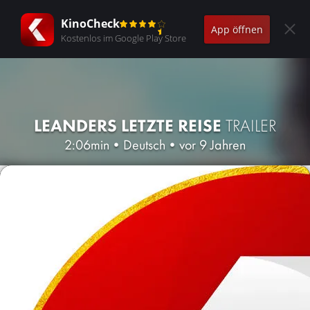
KinoCheck
App öffnen
Kostenlos im Google Play Store
LEANDERS LETZTE REISE
TRAILER
2:06min
•
Deutsch
•
vor 9 Jahren