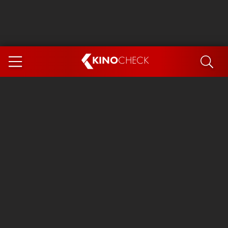
KINO
CHECK
App
DEMNÄCHST IM KINO
Steckerlfischfiasko
Ice Cream Man
Das Ende der Sterne
Exit 8
You, Me & Italy
Marsupilami