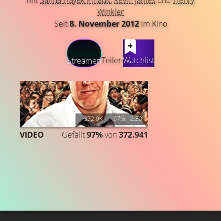
mit
Salma Hayek Pinault
,
Kevin James
und
Henry
Winkler
Seit
8. November 2012
im Kino
LATEST CONTENT
Teilen
Watchlist
Streamen
372.9K
97%
2:30
VIDEO
Gefällt
97%
von
372.941