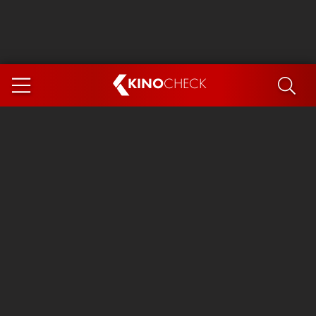
KINO
CHECK
App
DEMNÄCHST IM KINO
Steckerlfischfiasko
The Invite
Ice Cream Man
Das Ende der Sterne
Exit 8
You, Me & Italy