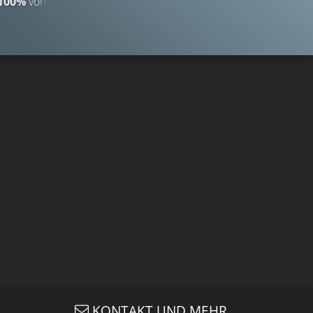
100%
von
737
KONTAKT UND MEHR