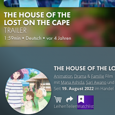
THE HOUSE OF THE
LOST ON THE CAPE
TRAILER
1:59min
•
Deutsch
•
vor 4 Jahren
THE HOUSE OF THE L
Animation
,
Drama
&
Familie
Film
mit
Mana Ashida
,
Sari Awano
un
Seit
19. August 2022
im Handel
Leihen
Teilen
Watchlist