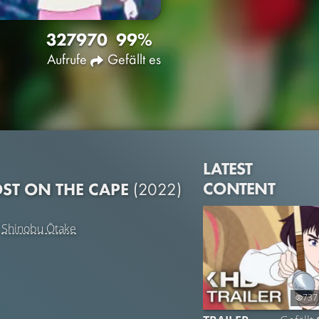
3279
70
99%
Aufrufe
Gefällt es
LATEST
CONTENT
OST ON THE CAPE
(2022)
d
Shinobu Ōtake
737