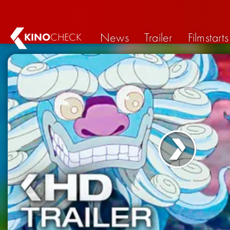
News
Trailer
Filmstarts
KINO
CHECK