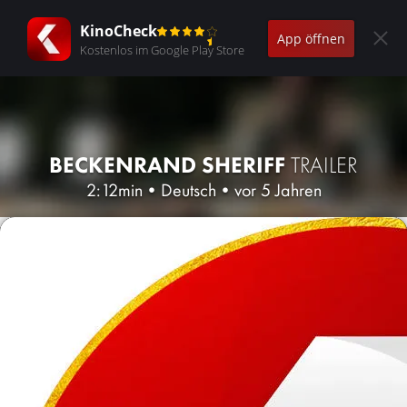
KinoCheck
App öffnen
Kostenlos im Google Play Store
BECKENRAND SHERIFF
TRAILER
2:12min
•
Deutsch
•
vor 5 Jahren