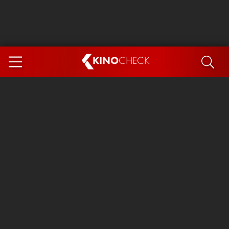
KINO
CHECK
App
DEMNÄCHST IM KINO
Steckerlfischfiasko
Ice Cream Man
Das Ende der Sterne
Exit 8
You, Me & Italy
Marsupilami