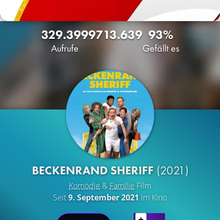
329.399
97
13.639
93%
Aufrufe
Gefällt es
BECKENRAND SHERIFF
(2021)
Komödie
&
Familie
Film
Seit
9. September 2021
im Kino