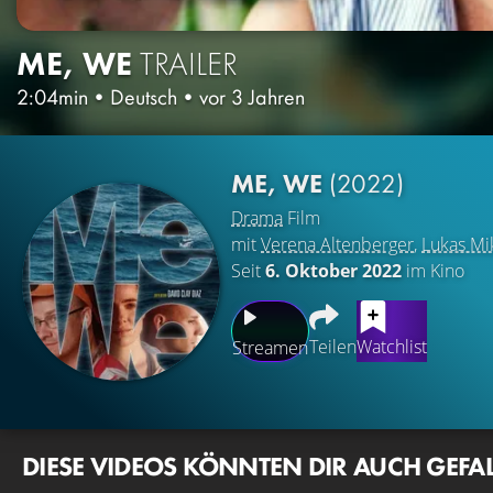
ME, WE
TRAILER
2:04min
•
Deutsch
•
vor 3 Jahren
ME, WE
(2022)
Drama
Film
mit
Verena Altenberger
,
Lukas Mi
Seit
6. Oktober 2022
im Kino
Teilen
Watchlist
Streamen
DIESE VIDEOS KÖNNTEN DIR AUCH GEFA