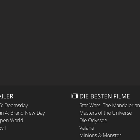
AILER
DIE BESTEN FILME
 5: Doomsday
Star Wars: The Mandaloria
n 4: Brand New Day
Masters of the Universe
Open World
Die Odyssee
vil
Vaiana
Minions & Monster