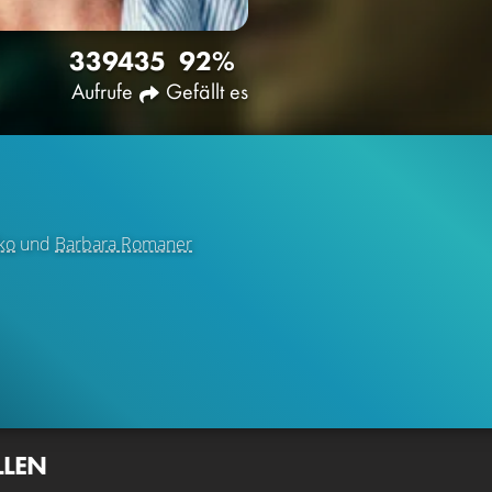
3394
35
92%
Aufrufe
Gefällt es
ko
und
Barbara Romaner
LLEN