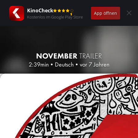
KinoCheck
App öffnen
Kostenlos im Google Play Store
NOVEMBER
TRAILER
2:39min
•
Deutsch
•
vor 7 Jahren