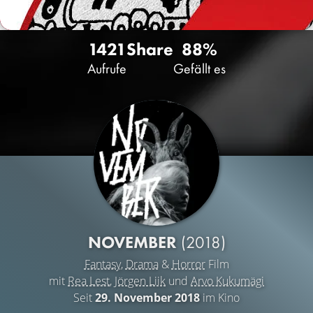
1421
Share
88%
Aufrufe
Gefällt es
NOVEMBER
(2018)
Fantasy
,
Drama
&
Horror
Film
mit
Rea Lest
,
Jörgen Liik
und
Arvo Kukumägi
Seit
29. November 2018
im Kino