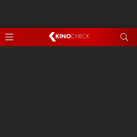
KINO
CHECK
App
DEMNÄCHST IM KINO
Steckerlfischfiasko
Ice Cream Man
Das Ende der Sterne
Exit 8
You, Me & Italy
Marsupilami