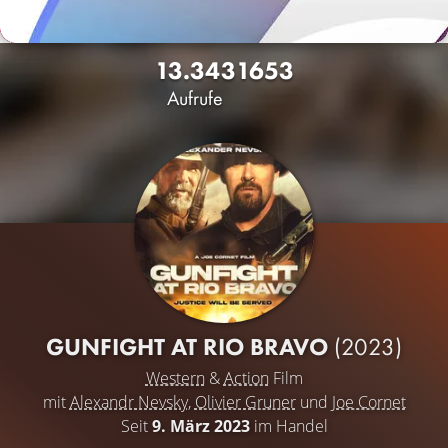
13.343
16
53
Aufrufe
GUNFIGHT AT RIO BRAVO
(2023)
Western
&
Action
Film
mit
Alexandr Nevsky
,
Olivier Gruner
und
Joe Cornet
Seit
9. März 2023
im Handel