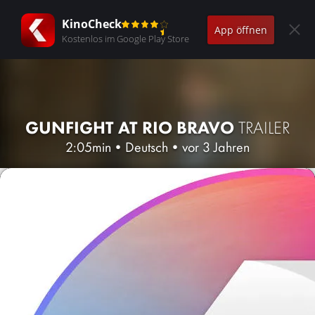
KinoCheck
App öffnen
Kostenlos im Google Play Store
GUNFIGHT AT RIO BRAVO
TRAILER
2:05min
•
Deutsch
•
vor 3 Jahren