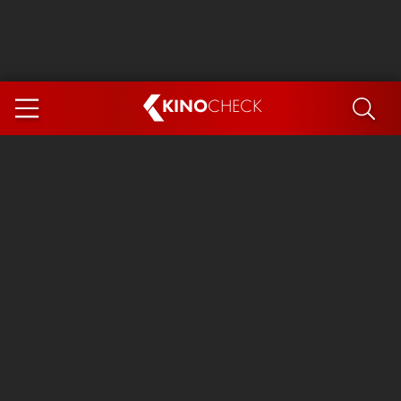
KINO
CHECK
App
DEMNÄCHST IM KINO
Steckerlfischfiasko
Ice Cream Man
Das Ende der Sterne
Exit 8
You, Me & Italy
Marsupilami