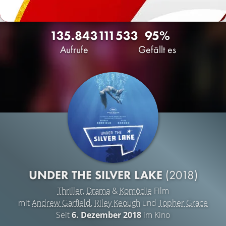
135.843
111
533
95%
Aufrufe
Gefällt es
UNDER THE SILVER LAKE
(2018)
Thriller
,
Drama
&
Komödie
Film
mit
Andrew Garfield
,
Riley Keough
und
Topher Grace
Seit
6. Dezember 2018
im Kino