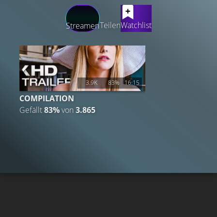
LATEST CONTENT
Teilen
Watchlist
Streamen
3.9K
83%
16:15
COMPILATION
Gefällt
83%
von
3.865