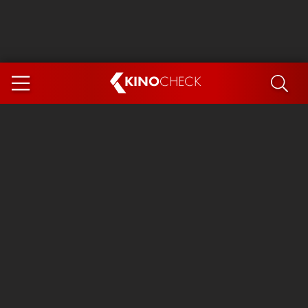
KINO
CHECK
App
DEMNÄCHST IM KINO
Steckerlfischfiasko
The Invite
Ice Cream Man
Das Ende der Sterne
Exit 8
You, Me & Italy