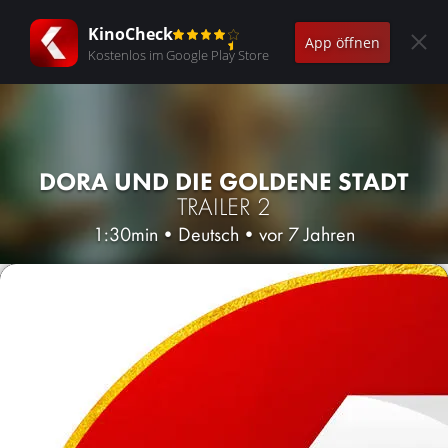
KinoCheck
App öffnen
Kostenlos im Google Play Store
DORA UND DIE GOLDENE STADT
TRAILER 2
1:30min
•
Deutsch
•
vor 7 Jahren