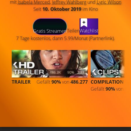
mit
Isabela Merced
,
Jeffrey Wahlberg
und
Lyric Wilson
Seit
10. Oktober 2019
im Kino
LATEST CONTENT
Teilen
Watchlist
Gratis Streamen
7 Tage kostenlos, dann 5.99/Monat (Partnerlink).
486.3K
90%
2:33
TRAILER
Gefällt
90%
von
486.277
COMPILATION
Gefällt
90%
von
83