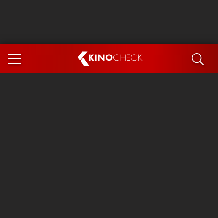
KINO
CHECK
App
DEMNÄCHST IM KINO
Steckerlfischfiasko
Ice Cream Man
Das Ende der Sterne
Exit 8
You, Me & Italy
Marsupilami