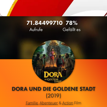
71.844
99
710
78%
Aufrufe
Gefällt es
DORA UND DIE GOLDENE STADT
(2019)
Familie
,
Abenteuer
&
Action
Film