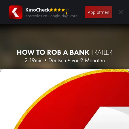
KinoCheck
App öffnen
Kostenlos im Google Play Store
HOW TO ROB A BANK
TRAILER
2:19min
•
Deutsch
•
vor 2 Monaten