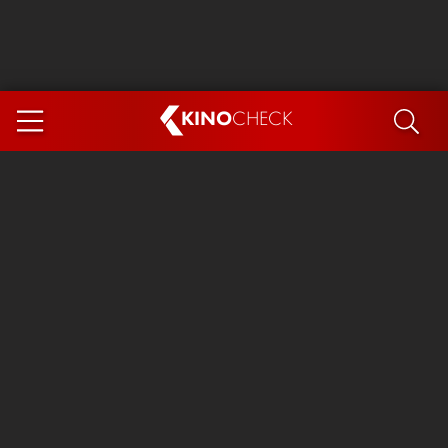
KINO
CHECK
App
DEMNÄCHST IM KINO
Steckerlfischfiasko
Ice Cream Man
Das Ende der Sterne
Exit 8
You, Me & Italy
Marsupilami