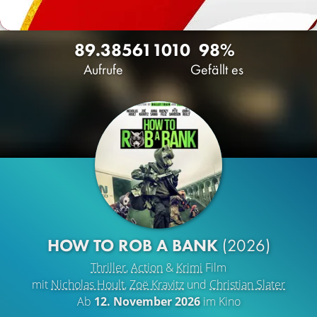
89.385
61
1010
98%
Aufrufe
Gefällt es
HOW TO ROB A BANK
(2026)
Thriller
,
Action
&
Krimi
Film
mit
Nicholas Hoult
,
Zoë Kravitz
und
Christian Slater
Ab
12. November 2026
im Kino